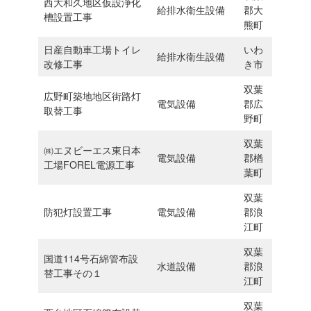
⻄大和久地区仮設浄化
給排水衛生設備
郡大
槽設置工事
熊町
日産自動車工場トイレ
いわ
給排水衛生設備
改修工事
き市
双葉
広野町築地地区街路灯
電気設備
郡広
取替工事
野町
双葉
㈱エヌビーエス東日本
電気設備
郡楢
工場FOREL電源工事
葉町
双葉
防犯灯設置工事
電気設備
郡浪
江町
双葉
国道114号石綿管布設
水道設備
郡浪
替工事その１
江町
双葉