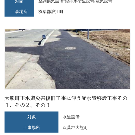
対象
空調換気設備/給排水衛生設備/電気設備
工事場所
双葉郡浪江町
大熊町下水道災害復旧工事に伴う配水管移設工事その
１、その２、その３
対象
水道設備
工事場所
双葉郡大熊町