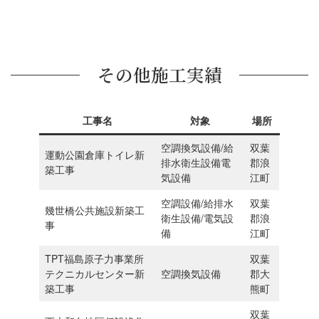
その他施工実績
工事名
対象
場所
空調換気設備/給
双葉
運動公園倉庫トイレ新
排水衛生設備電
郡浪
築工事
気設備
江町
空調設備/給排水
双葉
幾世橋公共施設新築工
衛生設備/電気設
郡浪
事
備
江町
TPT福島原子力事業所
双葉
テクニカルセンター新
空調換気設備
郡大
築工事
熊町
双葉