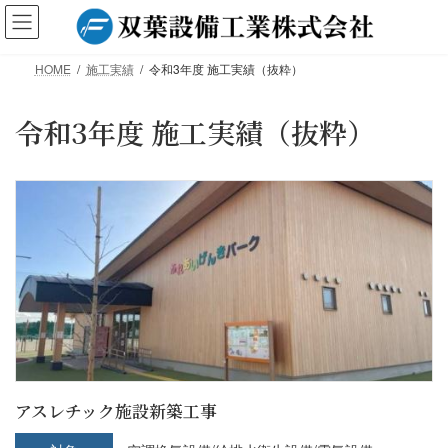
コ
ナ
ン
ビ
テ
ゲ
HOME
施工実績
令和3年度 施工実績（抜粋）
ン
ー
ツ
シ
へ
ョ
令和3年度 施工実績（抜粋）
ス
ン
キ
に
ッ
移
プ
動
アスレチック施設新築工事