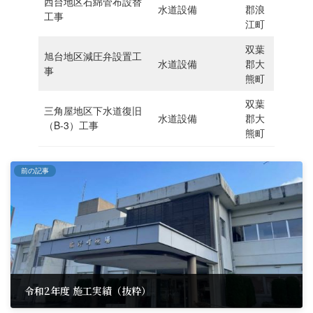
⻄台地区石綿管布設替
水道設備
郡浪
工事
江町
双葉
旭台地区減圧弁設置工
水道設備
郡大
事
熊町
双葉
三角屋地区下水道復旧
水道設備
郡大
（B-3）工事
熊町
前の記事
令和2年度 施工実績（抜粋）